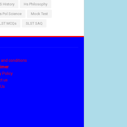
S History
Hs Philosophy
s Pol Science
Mock Test
LST MCQs
SLST SAQ
S
and conditions
aimer
y Policy
t us
 Us