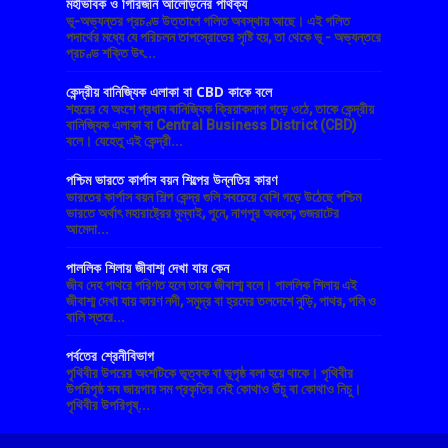
মহীভাবক ও গিরিজনি আলোড়নের পার্থক্য
ভূ-অভ্যন্তর প্রচণ্ড উত্তাপে গলিত অবস্থায় আছে। এই গলিত
পদার্থের মধ্যে যে পরিচলন তাপস্রোতের সৃষ্টি হয়, তা থেকে ভূ - অভ্যন্তরে
প্রচণ্ড শক্তি উৎ...
কেন্দ্রীয় বানিজ্যিক এলাকা বা CBD কাকে বলে
শহরের যে অংশে প্রধান বানিজ্যিক ক্রিয়াকলাপ গড়ে ওঠে, তাকে কেন্দ্রীয়
বানিজ্যিক এলাকা বা Central Business District (CBD)
বলে। যেহেতু এই কেন্দ্রী...
পশ্চিম ভারতে কার্পাস বয়ন শিল্পের উন্নতির কারণ
ভারতের কার্পাস বয়ন শিল্প কেন্দ্র গুলি সবচেয়ে বেশি গড়ে উঠেছে পশ্চিম
ভারতে অর্থাৎ মহারাষ্ট্রের মুম্বাই, পুনে, নাগপুর অঞ্চলে; গুজরাটের
আমেদা...
পাললিক শিলায় জীবাশ্ম দেখা যায় কেন
জীব দেহ পাথরে পরিণত হলে তাকে জীবাশ্ম বলে। পাললিক শিলায় এই
জীবাশ্ম দেখা যায় কারণ নদী, সমুদ্র বা হ্রদের তলদেশে নুড়ি, পাথর, পলি ও
বালি স্তরে...
পর্বতের শ্রেনীবিভাগ
পৃথিবীর উপরের অংশটিকে ভূত্বক বা ভূপৃষ্ঠ বলা হয়ে থাকে। পৃথিবীর
উপরিপৃষ্ঠ সব জায়গায় সম প্রকৃতির নেই কোথাও উঁচু বা কোথাও নিচু।
পৃথিবীর উপরিপৃষ্...