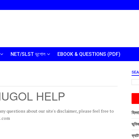
NET/SLST ভূগোল
EBOOK & QUESTIONS (PDF)
SE
 BHUGOL HELP
ny questions about our site's disclaimer, please feel free to
হিমবা
l.com
ভূমিক
ক্যাট