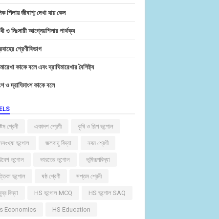
ক শিলায় জীবাশ্ম দেখা যায় কেন
ী ও নিঃসারী আগ্নেয়শিলার পার্থক্য
প্রবাহের শ্রেণীবিভাগ
িমারেখা কাকে বলে এবং দ্রাঘিমারেখার বৈশিষ্ট্য
ংশ ও দ্রাঘিমাংশ কাকে বলে
ELS
্টম শ্রেনী
একাদশ শ্রেণী
কৃষি ও শিল্প ভূগোল
সংখ্যা ভূগোল
জলবায়ু বিদ্যা
নবম শ্রেণী
িবেশ ভূগোল
ভারতের ভূগোল
ভূমিরূপবিদ্যা
ত্তিকা ভূগোল
ষষ্ঠ শ্রেণী
সপ্তম শ্রেনী
ুদ্র বিদ্যা
HS ভূগোল MCQ
HS ভূগোল SAQ
s Economics
HS Education