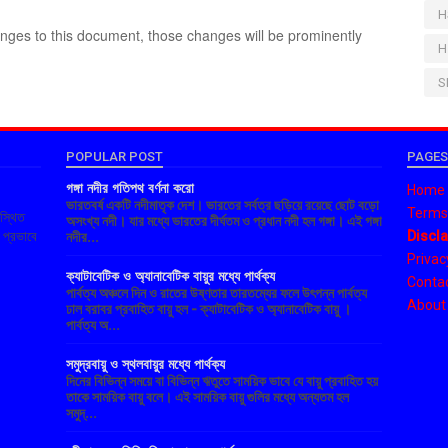
H
es to this document, those changes will be prominently
H
S
POPULAR POST
PAGE
গঙ্গা নদীর গতিপথ বর্ণনা করো
Home
ভারতবর্ষ একটি নদীমাতৃক দেশ। ভারতের সর্বত্র ছড়িয়ে রয়েছে ছোট বড়ো
Terms 
বস্থিত
অসংখ্য নদী। যার মধ্যে ভারতের দীর্ঘতম ও প্রধান নদী হল গঙ্গা। এই গঙ্গা
Discl
র প্রভাবে
নদীর...
Privac
ক্যাটাবেটিক ও অ্যানাবেটিক বায়ুর মধ্যে পার্থক্য
Contac
পার্বত্য অঞ্চলে দিন ও রাতের উষ্ণতার তারতম্যের ফলে উৎপন্ন পার্বত্য
About
ঢাল বরাবর প্রবাহিত বায়ু হল - ক্যাটাবেটিক ও অ্যানাবেটিক বায়ু ।
পার্বত্য অ...
সমুদ্রবায়ু ও স্থলবায়ুর মধ্যে পার্থক্য
দিনের বিভিন্ন সময়ে বা বিভিন্ন ঋতুতে সাময়িক ভাবে যে বায়ু প্রবাহিত হয়
তাকে সাময়িক বায়ু বলে। এই সাময়িক বায়ু গুলির মধ্যে অন্যতম হল
সমুদ্...